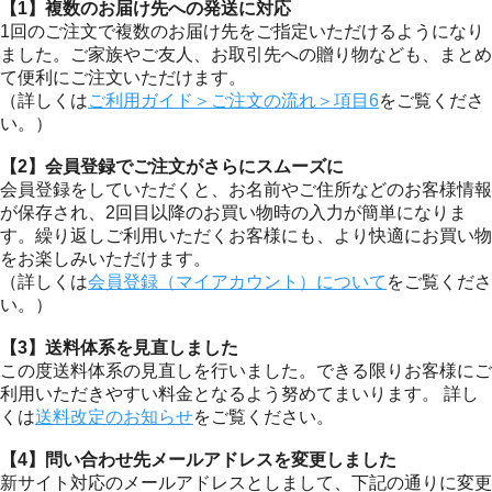
【1】複数のお届け先への発送に対応
1回のご注文で複数のお届け先をご指定いただけるようになり
ました。ご家族やご友人、お取引先への贈り物なども、まとめ
て便利にご注文いただけます。
（詳しくは
ご利用ガイド＞ご注文の流れ＞項目6
をご覧くださ
い。）
【2】会員登録でご注文がさらにスムーズに
会員登録をしていただくと、お名前やご住所などのお客様情報
が保存され、2回目以降のお買い物時の入力が簡単になりま
す。繰り返しご利用いただくお客様にも、より快適にお買い物
をお楽しみいただけます。
（詳しくは
会員登録（マイアカウント）について
をご覧くださ
い。）
【3】送料体系を見直しました
この度送料体系の見直しを行いました。できる限りお客様にご
利用いただきやすい料金となるよう努めてまいります。 詳し
くは
送料改定のお知らせ
をご覧ください。
【4】問い合わせ先メールアドレスを変更しました
新サイト対応のメールアドレスとしまして、下記の通りに変更