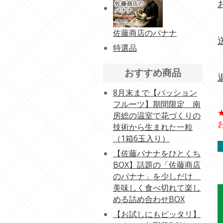
佐藤商店のバナナ
特選品
おすすめ商品
8月末まで【パッション
フルーツ】期間限定 南
房総の温室で花づくりの
技術から生まれた一粒
（1箱6玉入り）
【佐藤バナナをひとくち
BOX】話題の「佐藤商店
のバナナ」を少しだけ
美味しく食べ切れて楽し
める詰め合わせBOX
【お試しにもピッタリ】