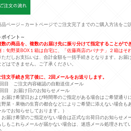
商品ページ～カートページでご注文完了までのご購入方法をご
～ポイント～
複数の商品を、複数のお届け先に振り分けて指定することがで
例：旬野菜BOX１箱は自宅に、「佐藤商店のバナナ」２箱はそ
※ただしお支払いは、合計金額を一括手続きとなります。お届
などはできません。ご了承ください。
ご注文手続き完了後に、2回メールをお送りします。
1回目 ご注文内容確認の自動送信メール
2回目 お届け日のお知らせメール
・お届け希望日および時間帯のご指定がある場合はご希望通り
（野菜・果物の生育の都合などによりご希望に添えない場合も
ールでお知らせしております。）
・お届け希望のご指定がない場合は正式な出荷日のお知らせメ
もしもこれらメールが届かない場合は、迷惑メール処理されて
で、