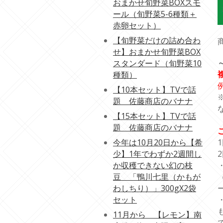
おまかせ旬野菜BOXスモ
ール（旬野菜5-6種類＋
赤卵セット）
【旬野菜だけの詰め合わ
せ】おまかせ旬野菜BOX
スタンダード（旬野菜10
種類）
【10本セット】TVで話
題 佐藤商店のバナナ
【15本セット】TVで話
題 佐藤商店のバナナ
今年は10月20日から【希
少】1年でわずか2週間し
か収穫できない幻の枝
豆 「鴨川七里（かもが
わしちり）」300gX2袋
セット
11月から 【レモン】南