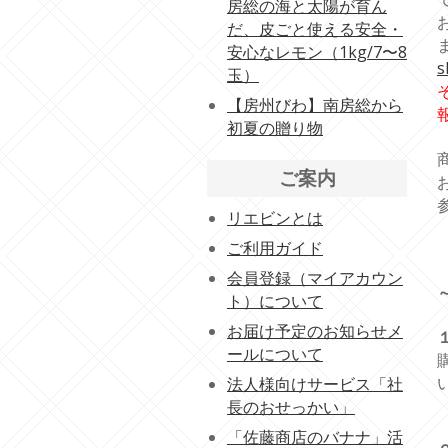
房総の海と太陽が育ん
だ、皮ごと使える安全・
安心なレモン（1kg/7〜8
s
玉）
【房州びわ】南房総から
初夏の贈り物
ご案内
リエビンとは
ご利用ガイド
会員登録（マイアカウン
ト）について
お届け予定のお知らせメ
ールについて
法人様向けサービス「社
長のおせっかい」
「佐藤商店のバナナ」活