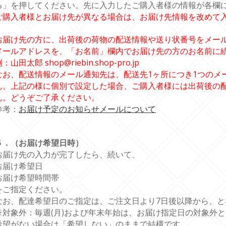
る」を押してください。先に入力したご購入者様の情報が各欄
ご購入者様とお届け先が異なる場合は、お届け先情報を改めて
お届け先の方に、出荷後の荷物の配送情報や送り状番号をメー
メールアドレスを、「お名前」欄内でお届け先の方のお名前に
：山田太郎 shop@riebin.shop-pro.jp
なお、配送情報のメール通知先は、配送先1ヶ所につき1つのメ
ん。上記の様に個別で設定した場合、ご購入者様には出荷後の
ん。どうぞご了承ください。
参考：
お届け予定のお知らせメールについて
５．（お届け希望日時）
お届け先の入力が完了したら、続いて、
お届け希望日
お届け希望時間帯
をご指定ください。
なお、配達希望日のご指定は、ご注文日より7日後以降から、と
※対象外：毎週(月)および年末年始は、お届け指定日の対象外
希望がない場合は「希望しない」のままで結構です。